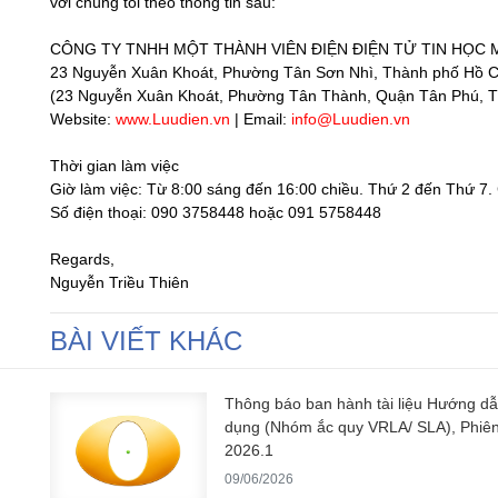
với chúng tôi theo thông tin sau:
CÔNG TY TNHH MỘT THÀNH VIÊN ĐIỆN ĐIỆN TỬ TIN HỌC 
23 Nguyễn Xuân Khoát, Phường Tân Sơn Nhì, Thành phố Hồ C
(23 Nguyễn Xuân Khoát, Phường Tân Thành, Quận Tân Phú, T
Website:
www.Luudien.vn
| Email:
info@Luudien.vn
Thời gian làm việc
Giờ làm việc: Từ 8:00 sáng đến 16:00 chiều. Thứ 2 đến Thứ 7.
Số điện thoại: 090 3758448 hoặc 091 5758448
Regards,
Nguyễn Triều Thiên
BÀI VIẾT KHÁC
Thông báo ban hành tài liệu Hướng d
dụng (Nhóm ắc quy VRLA/ SLA), Phiê
2026.1
09/06/2026