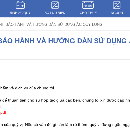
BÌNH ẮC QUY
BỘ LƯU ĐIỆN
CHO THUÊ
NGUỒN
ÌNH BẢO HÀNH VÀ HƯỚNG DẪN SỬ DỤNG ẮC QUY LONG
 BẢO HÀNH VÀ HƯỚNG DẪN SỬ DỤNG
phẩm và dịch vụ của chúng tôi.
 để thuận tiện cho sự hợp tác giữa các bên, chúng tôi xin được cập n
m.
pdf
 của quý vị. Nếu có vấn đề gì cần làm rõ thêm, quý vị đừng ngần ngại