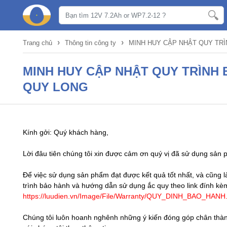
›
›
Trang chủ
Thông tin công ty
MINH HUY CẬP NHẬT QUY TR
MINH HUY CẬP NHẬT QUY TRÌNH
QUY LONG
Kính gởi: Quý khách hàng,
Lời đâu tiên chúng tôi xin được cảm ơn quý vị đã sử dụng sản 
Để việc sử dụng sản phẩm đạt được kết quả tốt nhất, và cũng là
trình bảo hành và hướng dẫn sử dụng ắc quy theo link đính kè
https://luudien.vn/Image/File/Warranty/QUY_DINH_BAO_HANH.
Chúng tôi luôn hoanh nghênh những ý kiến đóng góp chân thành