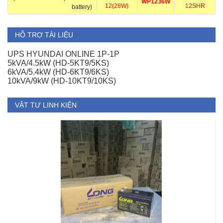
WP1236W
12(28W)
12SHR
battery)
HỖ TRỢ TÀI LIỆU
UPS HYUNDAI ONLINE 1P-1P
5kVA/4.5kW (HD-5KT9/5KS)
6kVA/5.4kW (HD-6KT9/6KS)
10kVA/9kW (HD-10KT9/10KS)
VẬT TƯ LINH KIỆN