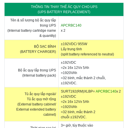
THÔNG TIN THAY THẾ ẮC QUY CHO UPS
(UPS BATTERY REPLACEMENT)
Tên & số lượng bộ ắc quy lắp
trong UPS
APCRBC140
(Internal battery cartridge name
x 2
& quantity)
±192VDC/ 955W
BỘ SẠC BÌNH
Lấy trung tính
(BATTERY CHARGER)
(split battery referenced to neutral)
±192VDC
=2x 16x 12Vx 5Ah
Bộ ắc quy lắp trong UPS
=1920VAh
(Internal battery pack)
=32 bình, mắc thành 2 chuỗi,
±192VDC.
SURT192(RM)XLBP
=
APCRBC140
x 2
Tủ ắc quy lắp ngoài/
±192VDC
Tủ ắc quy mở rộng
=2x 16x 12Vx 5Ah
(External battery cabinet/
=1920VAh
External extended battery
=32 bình, mắc thành 2
cabinet)
chuỗi ±192VDC.
3+ giờ, tùy thuộc vào
Thời gian sạc lại