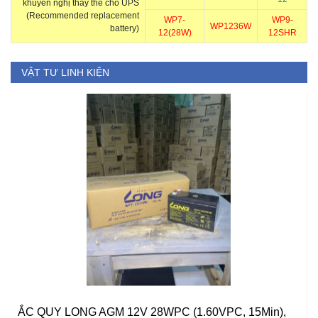
khuyến nghị thay thế cho UPS
(Recommended replacement
WP7-
WP9-
WP1236W
battery)
12(28W)
12SHR
VẬT TƯ LINH KIỆN
ẮC QUY LONG AGM 12V 28WPC (1.60VPC, 15Min),