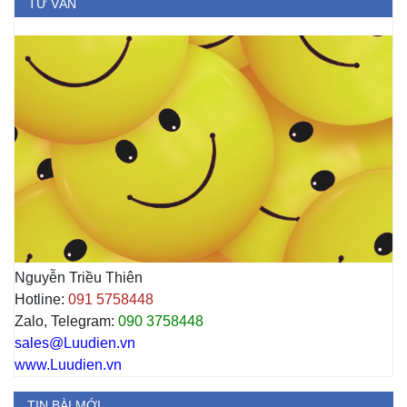
TƯ VẤN
Nguyễn Triều Thiên
Hotline:
091 5758448
Zalo, Telegram:
090 3758448
sales@Luudien.vn
www.Luudien.vn
TIN BÀI MỚI