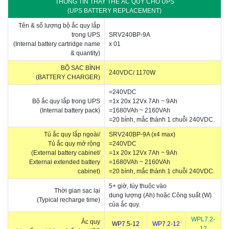
THÔNG TIN THAY THẾ ẮC QUY CHO UPS
(UPS BATTERY REPLACEMENT)
Tên & số lượng bộ ắc quy lắp
trong UPS
SRV240BP-9A
(Internal battery cartridge name
x 01
& quantity)
BỘ SẠC BÌNH
240VDC/ 1170W
(BATTERY CHARGER)
=240VDC
Bộ ắc quy lắp trong UPS
=1x 20x 12Vx 7Ah ~ 9Ah
(Internal battery pack)
=1680VAh ~ 2160VAh
=20 bình, mắc thành 1 chuỗi 240VDC.
Tủ ắc quy lắp ngoài/
SRV240BP-9A (x4 max)
Tủ ắc quy mở rộng
=240VDC
(External battery cabinet/
=1x 20x 12Vx 7Ah ~ 9Ah
External extended battery
=1680VAh ~ 2160VAh
cabinet)
=20 bình, mắc thành 1 chuỗi 240VDC.
5+ giờ, tùy thuộc vào
Thời gian sạc lại
dung lượng (Ah) hoặc Công suất (W)
(Typical recharge time)
của ắc quy.
WPL7.2-
Ắc quy
WP7.5-12
WP7.2-12
12